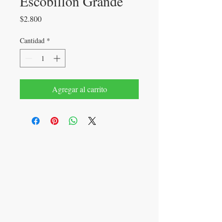
Escobillón Grande
Precio
$2.800
Cantidad
*
Agregar al carrito
LLÁMANOS
+56 9 9779 4526
E-MAIL