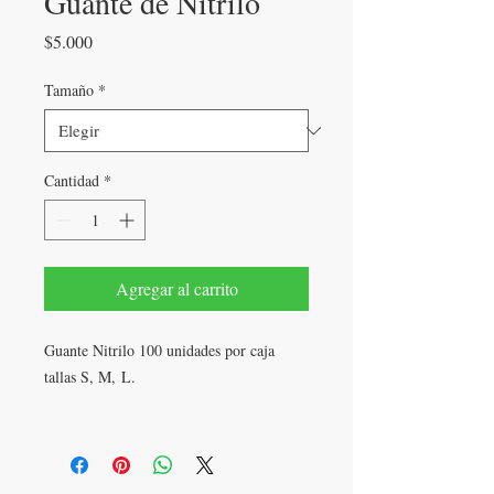
Guante de Nitrilo
Precio
$5.000
Tamaño
*
Cantidad
*
Agregar al carrito
Guante Nitrilo 100 unidades por caja
tallas S, M, L.
$ 4.000+iva unitario.